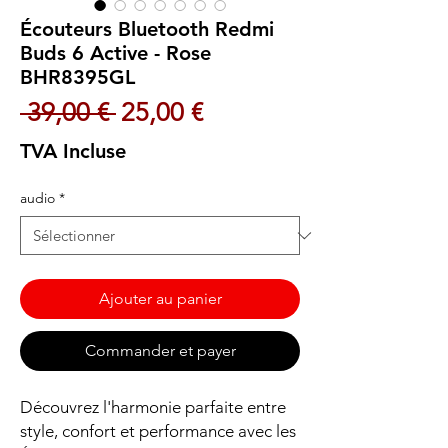
Écouteurs Bluetooth Redmi
Buds 6 Active - Rose
BHR8395GL
Prix original
Prix promotionnel
 39,00 € 
25,00 €
TVA Incluse
audio
*
Ajouter au panier
Commander et payer
Découvrez l'harmonie parfaite entre
style, confort et performance avec les