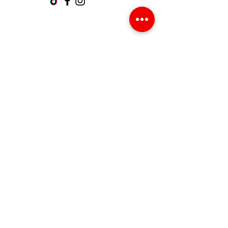
Support client
Contactez-nous
Centre d’aide
À propos
Carrières
Politique
Expédition et retours
Termes et conditions
Modes de paiement