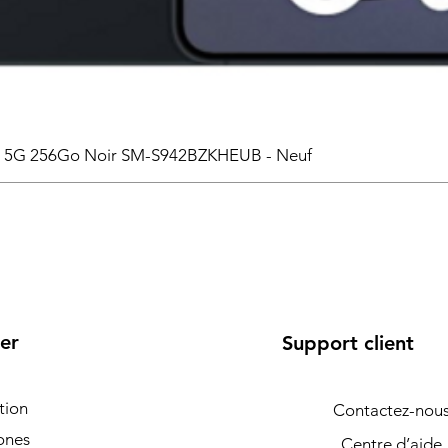
6 5G 256Go Noir SM-S942BZKHEUB - Neuf
er
Support client
tion
Contactez-nou
ones
Centre d’aide