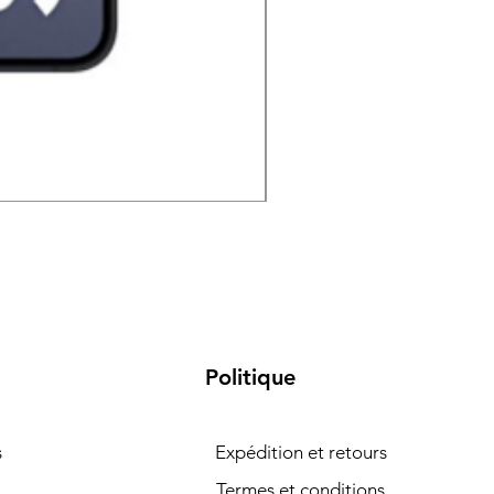
Samsung Galaxy S26 5G 
Politique
s
Expédition et retours
Termes et conditions