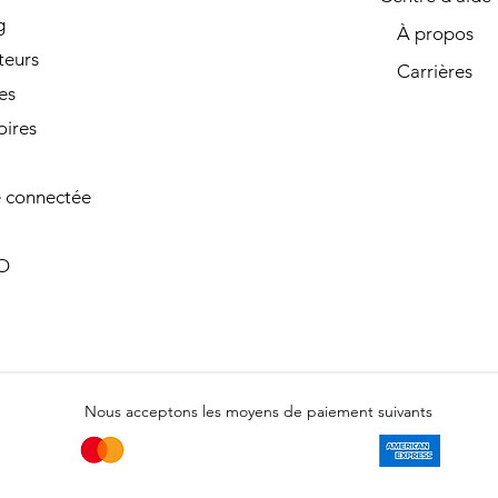
g
À propos
teurs
Carrières
es
oires
 connectée
O
Nous acceptons les moyens de paiement suivants