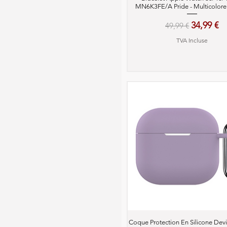
MN6K3FE/A Pride - Multicolore
Prix original
Prix pro
34,99 €
49,99 €
TVA Incluse
Aperçu rapide
Coque Protection En Silicone Dev