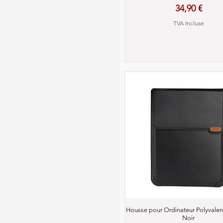
Prix
34,90 €
TVA Incluse
Aperçu rapide
Housse pour Ordinateur Polyvalente
Noir