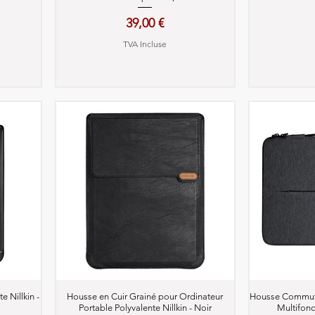
Prix
39,00 €
TVA Incluse
Aperçu rapide
A
 Nillkin -
Housse en Cuir Grainé pour Ordinateur
Housse Commute
Portable Polyvalente Nillkin - Noir
Multifonct