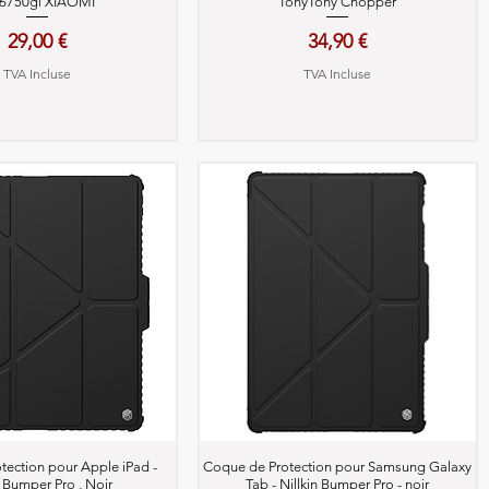
r6750gl XIAOMI
TonyTony Chopper
Prix
Prix
29,00 €
34,90 €
TVA Incluse
TVA Incluse
perçu rapide
Aperçu rapide
tection pour Apple iPad -
Coque de Protection pour Samsung Galaxy
n Bumper Pro , Noir
Tab - Nillkin Bumper Pro - noir