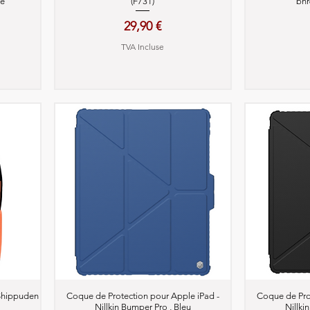
ue
(F731)
bh
Prix
29,90 €
TVA Incluse
Aperçu rapide
A
 Shippuden
Coque de Protection pour Apple iPad -
Coque de Pro
Nillkin Bumper Pro , Bleu
Nillki