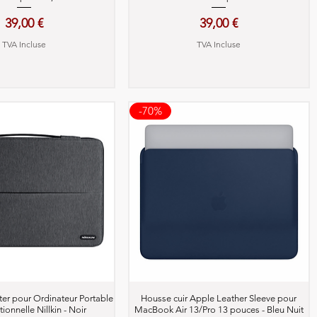
Prix
Prix
39,00 €
39,00 €
TVA Incluse
TVA Incluse
-70%
perçu rapide
Aperçu rapide
r pour Ordinateur Portable
Housse cuir Apple Leather Sleeve pour
ionnelle Nillkin - Noir
MacBook Air 13/Pro 13 pouces - Bleu Nuit