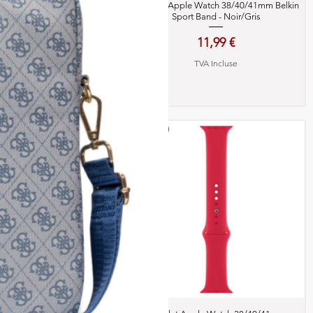
perçu rapide
Aperçu rapide
Bracelet Apple Watch
Bracelet Apple Watch 38/40/41mm Belkin
kin Sport Band - Noir/Gris
Sport Band - Noir/Gris
Prix
Prix
11,99 €
11,99 €
TVA Incluse
TVA Incluse
-30%