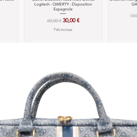
Logitech - QWERTY - Disposition
GA
Espagnole
motionnel
Pri
159
Prix original
Prix promotionnel
30,00 €
60,00 €
TVA Incluse