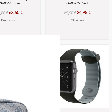
3A0048 - Blanc
GA00275 - Vert
x original
Prix promotionnel
Prix original
Prix promotionne
63,60 €
34,95 €
,00 €
69,90 €
TVA Incluse
TVA Incluse