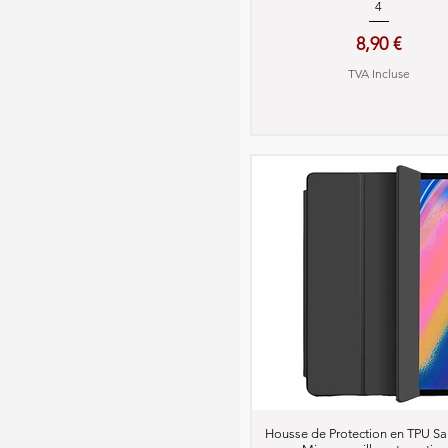
4
Prix
8,90 €
TVA Incluse
Aperçu rapide
Housse de Protection en TPU S