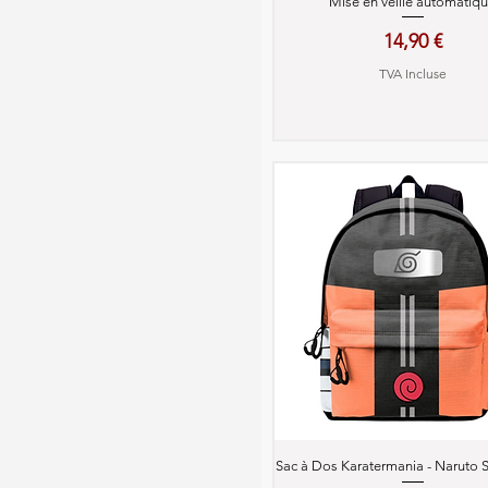
Mise en veille automatiq
Prix
14,90 €
TVA Incluse
Aperçu rapide
Sac à Dos Karatermania - Naruto