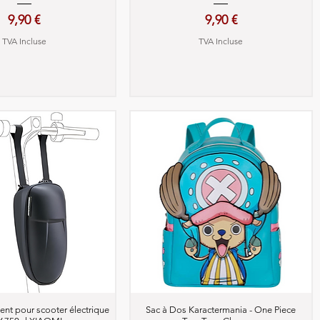
Prix
Prix
9,90 €
9,90 €
TVA Incluse
TVA Incluse
perçu rapide
Aperçu rapide
nt pour scooter électrique
Sac à Dos Karactermania - One Piece