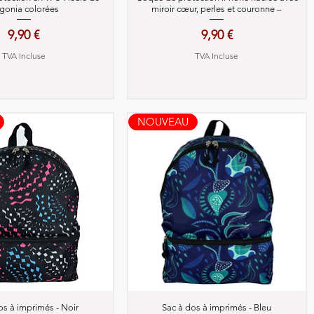
gonia colorées
miroir cœur, perles et couronne –
Prix
Prix
9,90 €
9,90 €
TVA Incluse
TVA Incluse
NOUVEAU
perçu rapide
Aperçu rapide
os à imprimés - Noir
Sac à dos à imprimés - Bleu