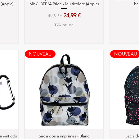
 (Apple)
MN6L3FE/A Pride - Multicolore (Apple)
bé
motionnel
Prix original
Prix promotionnel
34,99 €
49,99 €
TVA Incluse
NOUVEAU
NOUVEAU
Aperçu rapide
A
ia AirPods
Sac à dos à imprimés - Blanc
Sac à d