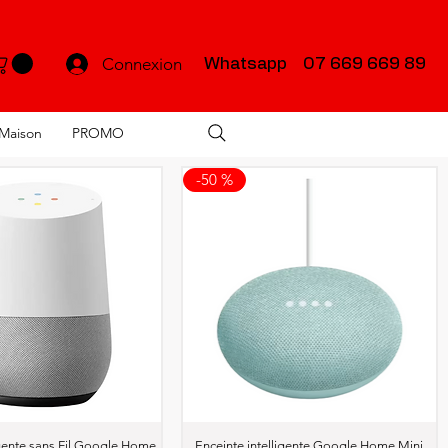
Connexion
Whatsapp 07 669 669 89
Maison
PROMO
-50 %
perçu rapide
Aperçu rapide
igente sans Fil Google Home
Enceinte intelligente Google Home Mini