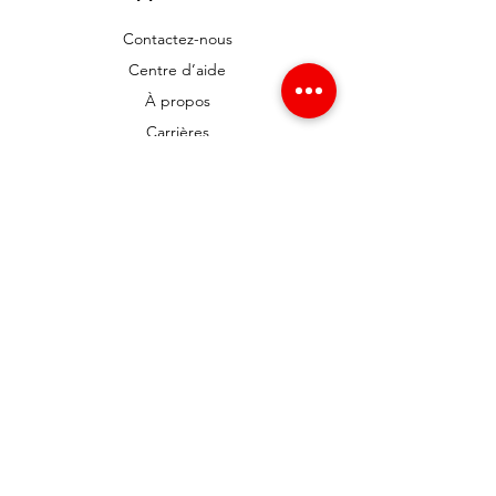
Contactez-nous
Centre d’aide
À propos
Carrières
Politique
Expédition et retours
Termes et conditions
Modes de paiement
FAQ
Politique de cookies
Mentions légales