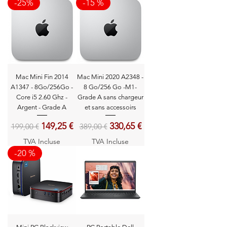
-25%
-15 %
Mac Mini Fin 2014
Mac Mini 2020 A2348 -
A1347 - 8Go/256Go -
8 Go/256 Go -M1-
Core i5 2.60 Ghz -
Grade A sans chargeur
Argent - Grade A
et sans accessoirs
Prix original
Prix promotionnel
Prix original
Prix promotionnel
149,25 €
330,65 €
199,00 €
389,00 €
TVA Incluse
TVA Incluse
-20 %