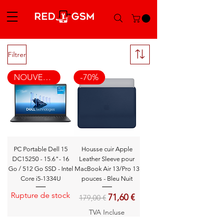
Filtrer
NOUVEAU
-70%
PC Portable Dell 15
Housse cuir Apple
DC15250 - 15.6"- 16
Leather Sleeve pour
Go / 512 Go SSD - Intel
MacBook Air 13/Pro 13
Core i5-1334U
pouces - Bleu Nuit
Rupture de stock
Prix original
Prix promotionnel
71,60 €
179,00 €
TVA Incluse