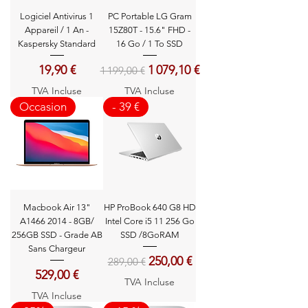
Logiciel Antivirus 1
PC Portable LG Gram
Appareil / 1 An -
15Z80T - 15.6" FHD -
Kaspersky Standard
16 Go / 1 To SSD
Prix
Prix original
Prix promotionnel
19,90 €
1 079,10 €
1 199,00 €
TVA Incluse
TVA Incluse
Occasion
- 39 €
Macbook Air 13"
HP ProBook 640 G8 HD
A1466 2014 - 8GB/
Intel Core i5 11 256 Go
256GB SSD - Grade AB
SSD /8GoRAM
Sans Chargeur
Prix original
Prix promotionnel
250,00 €
289,00 €
Prix
529,00 €
TVA Incluse
TVA Incluse