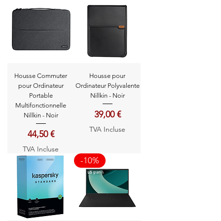
Housse Commuter
Housse pour
pour Ordinateur
Ordinateur Polyvalente
Portable
Nillkin - Noir
Multifonctionnelle
Prix
39,00 €
Nillkin - Noir
TVA Incluse
Prix
44,50 €
TVA Incluse
-10%