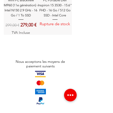
Mini PC Blackview
PC Portable Dell
MP60 (11e génération) -
Inspiron 15 3530 - 15.6"
Intel N150 2.9 GHz - 16
FHD - 16 Go / 512 Go
Go / 1 To SSD
SSD - Intel Core
Rupture de stock
Prix original
Prix promotionnel
279,00 €
299,00 €
TVA Incluse
Nous acceptons les moyens de
paiement suivants