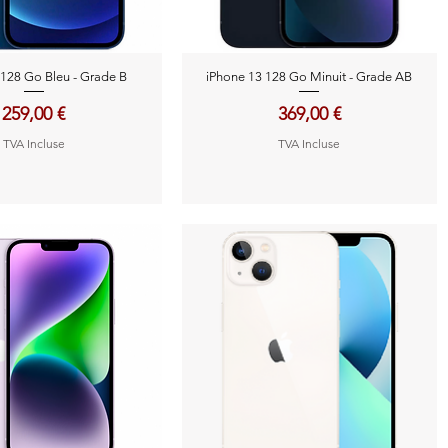
perçu rapide
Aperçu rapide
 128 Go Bleu - Grade B
iPhone 13 128 Go Minuit - Grade AB
Prix
Prix
259,00 €
369,00 €
TVA Incluse
TVA Incluse