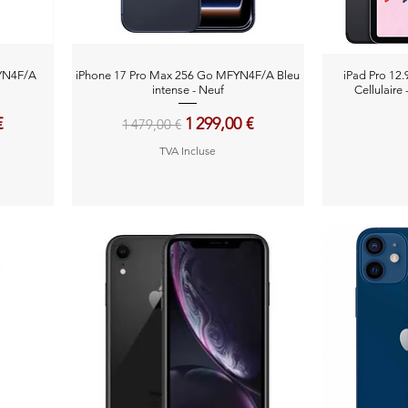
Aperçu rapide
A
FYN4F/A
iPhone 17 Pro Max 256 Go MFYN4F/A Bleu
iPad Pro 12.
intense - Neuf
Cellulaire 
motionnel
Prix original
Prix promotionnel
€
1 299,00 €
1 479,00 €
TVA Incluse