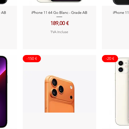
Aperçu rapide
A
e AB
iPhone 11 64 Go Blanc - Grade AB
iPhone 11
Prix
189,00 €
TVA Incluse
-150 €
-20 €