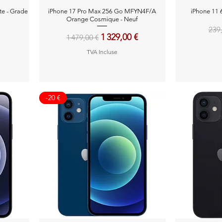
Aperçu rapide
A
te - Grade
iPhone 17 Pro Max 256 Go MFYN4F/A
iPhone 11 
Orange Cosmique - Neuf
Pri
239
Prix original
Prix promotionnel
1 329,00 €
1 479,00 €
TVA Incluse
-20 €