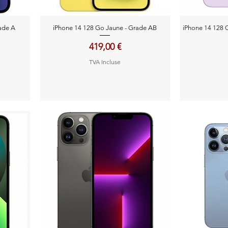
Aperçu rapide
A
ade A
iPhone 14 128 Go Jaune - Grade AB
iPhone 14 128 
Prix
419,00 €
TVA Incluse