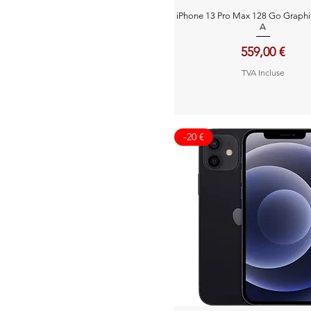
Aperçu rapide
iPhone 13 Pro Max 128 Go Graphi
A
Prix
559,00 €
TVA Incluse
-20 €