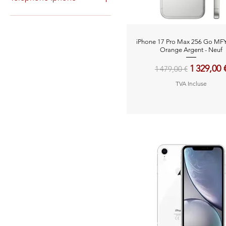
Titane noir
Titane sable
Téléphone Neuf
Téléphone Occasion
Aperçu rapide
iPhone 17 Pro Max 256 Go M
Orange Argent - Neuf
Prix original
Prix pro
1 329,00 
1 479,00 €
TVA Incluse