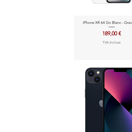
Aperçu rapide
iPhone XR 64 Go Blanc - Gra
Prix
189,00 €
TVA Incluse