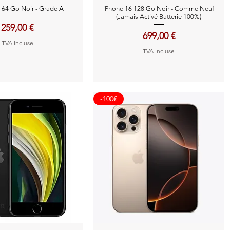
perçu rapide
Aperçu rapide
 64 Go Noir - Grade A
iPhone 16 128 Go Noir - Comme Neuf
(Jamais Activé Batterie 100%)
Prix
259,00 €
Prix
699,00 €
TVA Incluse
TVA Incluse
-100€