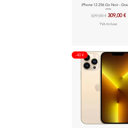
Aperçu rapide
iPhone 12 256 Go Noir - Gr
Prix original
Prix pro
309,00 €
329,00 €
TVA Incluse
-40 €