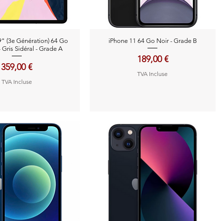
perçu rapide
Aperçu rapide
9" (3e Génération) 64 Go
iPhone 11 64 Go Noir - Grade B
- Gris Sidéral - Grade A
Prix
189,00 €
Prix
359,00 €
TVA Incluse
TVA Incluse