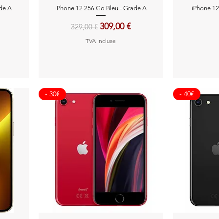
Aperçu rapide
A
ade A
iPhone 12 256 Go Bleu - Grade A
iPhone 12
motionnel
Prix original
Prix promotionnel
309,00 €
329,00 €
TVA Incluse
- 30€
- 40€