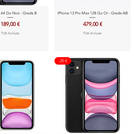
perçu rapide
Aperçu rapide
 64 Go Noir - Grade B
iPhone 13 Pro Max 128 Go Or - Grade AB
Prix
Prix
189,00 €
479,00 €
TVA Incluse
TVA Incluse
-20 €