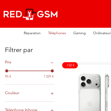
Réparation
Téléphones
Gaming
Ordinateur
Filtrer par
Prix
-150 €
95 €
1 329 €
Couleur
Titane blanc
Titane naturel
Téléphone Iphone