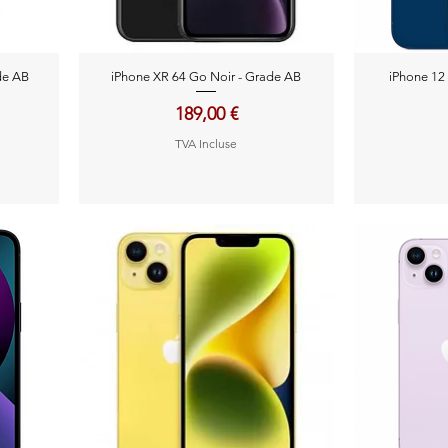
Aperçu rapide
A
de AB
iPhone XR 64 Go Noir - Grade AB
iPhone 12
Prix
189,00 €
TVA Incluse