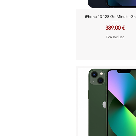
Aperçu rapide
iPhone 13 128 Go Minuit - Gr
Prix
389,00 €
TVA Incluse