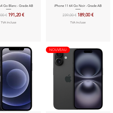
perçu rapide
Aperçu rapide
64 Go Blanc - Grade AB
iPhone 11 64 Go Noir - Grade AB
x original
Prix promotionnel
Prix original
Prix promotionne
191,20 €
189,00 €
,00 €
239,00 €
TVA Incluse
TVA Incluse
NOUVEAU