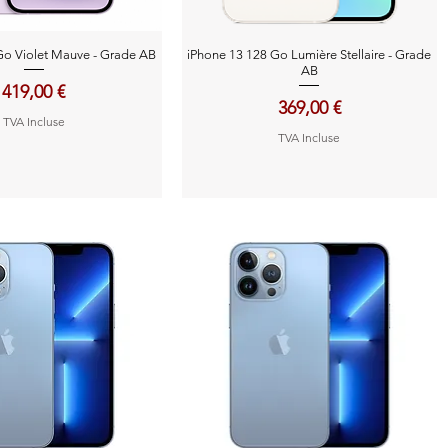
perçu rapide
Aperçu rapide
Go Violet Mauve - Grade AB
iPhone 13 128 Go Lumière Stellaire - Grade
AB
Prix
419,00 €
Prix
369,00 €
TVA Incluse
TVA Incluse