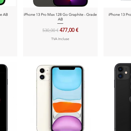
Aperçu rapide
A
de AB
iPhone 13 Pro Max 128 Go Graphite - Grade
iPhone 13 Pro
AB
Prix original
Prix promotionnel
477,00 €
530,00 €
TVA Incluse