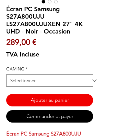
Écran PC Samsung
S27A800UJU
LS27A800UJUXEN 27" 4K
UHD - Noir - Occasion
Prix
289,00 €
TVA Incluse
GAMING
*
Ajouter au panier
Commander et payer
Écran PC Samsung S27A800UJU