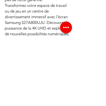
Transformez votre espace de travail
ou de jeu en un centre de
divertissement immersif avec l'écran
Samsung S27A800UJU. Découvrez la
puissance de la 4K UHD et explorez
de nouvelles possibilités numériques,
le tout à un prix compétitif et
écologique. Commandez dès
maintenant et entrez dans une
nouvelle ère de performance visuelle!
Caractéristiques
Caractéristiques Principales de l'Écran PC
Samsung 27" S27A800UJU
LS27A800UJUXEN - 4K UHD - Noir -
Occasion sans Télécommande
Nous acceptons les moyens de
Plongez dans une expérience visuelle
paiement suivants
exceptionnelle avec l'Écran PC Samsung 27"