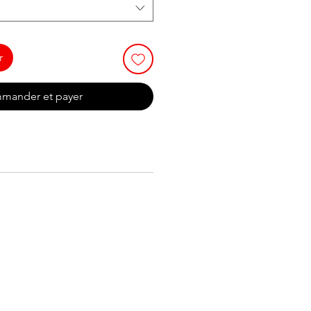
r
mander et payer