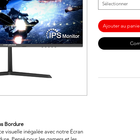
Sélectionner
Ajouter au panie
Com
ns Bordure
e visuelle inégalée avec notre Écran
ure. Pensé pour les gamers et les