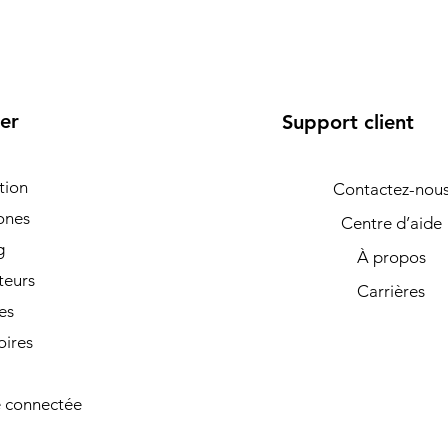
er
Support client
tion
Contactez-nou
ones
Centre d’aide
g
À propos
teurs
Carrières
es
oires
 connectée