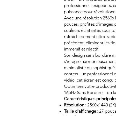
professionnels exigeants, 
puissance pour révolutionne
Avec une résolution 2560x14
pouces, profitez d'images d
couleurs éclatantes sous to
rafraîchissement ultra-rapi
précédent, éliminant les 
immersif et réactif.
Son design sans bordure ma
s'intègre harmonieusement d
minimaliste ou sophistiqué
contenu, un professionnel 
vidéo, cet écran est conçu 
Optimisez votre productivité
165Hz Sans Bordure—où la 
Caractéristiques principales
Résolution :
2560x1440 (2K)
Taille d'affichage :
27 pouc