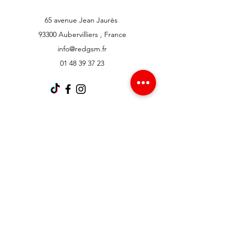
65 avenue Jean Jaurès
93300 Aubervilliers , France
info@redgsm.fr
01 48 39 37 23
Support client
Contactez-nous
Centre d’aide
À propos
Carrières