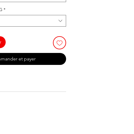
NG
*
r
mander et payer