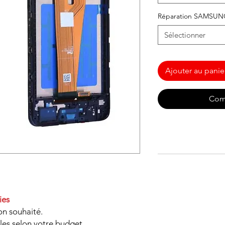
Réparation SAMSU
Sélectionner
Ajouter au panie
Com
ies
on souhaité.
les selon votre budget.