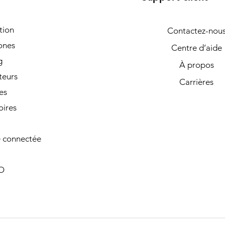
tion
Contactez-nou
ones
Centre d’aide
g
À propos
teurs
Carrières
es
oires
 connectée
O