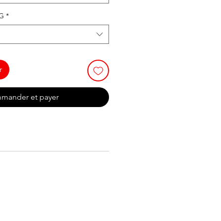
NG
*
r
mander et payer