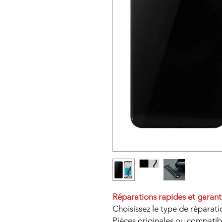
Réparations rapides et garant
Choisissez le type de réparati
Pièces originales ou compatib