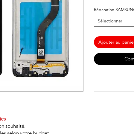
Réparation SAMSU
Sélectionner
Ajouter au panie
Com
ies
on souhaité.
les selon votre budget.