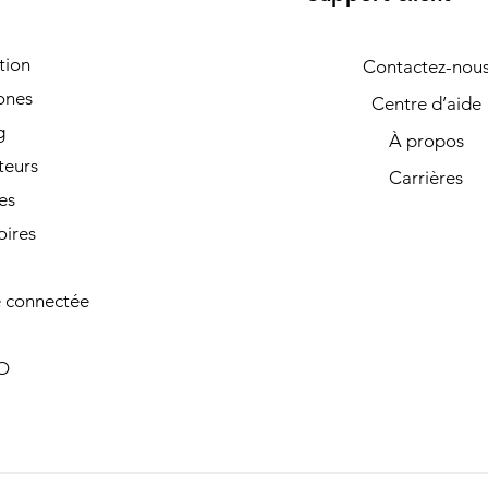
tion
Contactez-nou
ones
Centre d’aide
g
À propos
teurs
Carrières
es
oires
 connectée
O