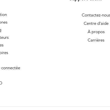
tion
Contactez-nou
ones
Centre d’aide
g
À propos
teurs
Carrières
es
oires
 connectée
O