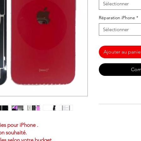
Sélectionner
Réparation iPhone
*
Sélectionner
Ajouter au panie
Com
ies pour iPhone .
on souhaité.
les selon votre budget.