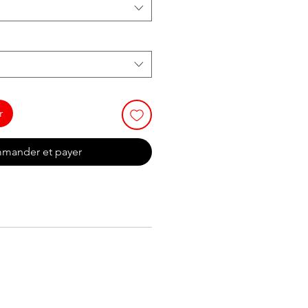
r
mander et payer