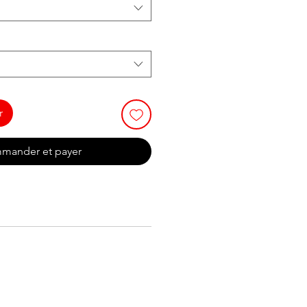
r
mander et payer