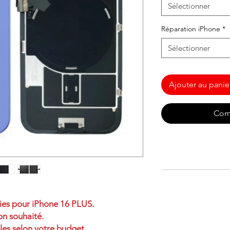
Sélectionner
Réparation iPhone
*
Sélectionner
Ajouter au panie
Com
ties pour iPhone 16 PLUS.
on souhaité.
les selon votre budget.