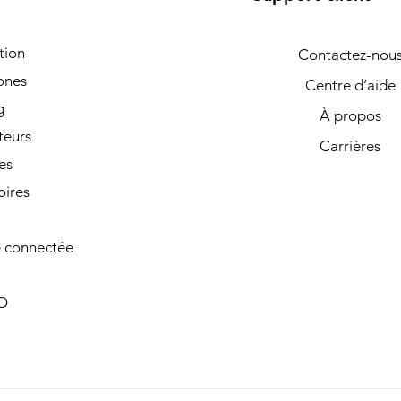
tion
Contactez-nou
ones
Centre d’aide
g
À propos
teurs
Carrières
es
oires
 connectée
O