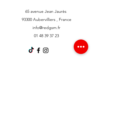
65 avenue Jean Jaurès
93300 Aubervilliers , France
info@redgsm.fr
01 48 39 37 23
Support client
Contactez-nous
Centre d’aide
À propos
Carrières