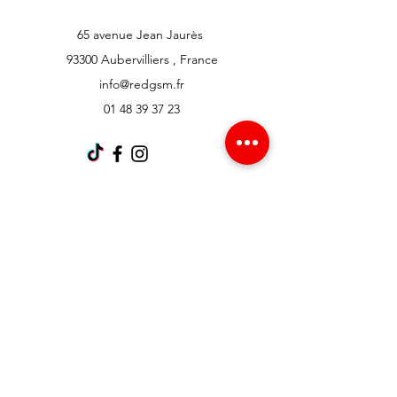
65 avenue Jean Jaurès
93300 Aubervilliers , France
info@redgsm.fr
01 48 39 37 23
Support client
Contactez-nous
Centre d’aide
À propos
Carrières