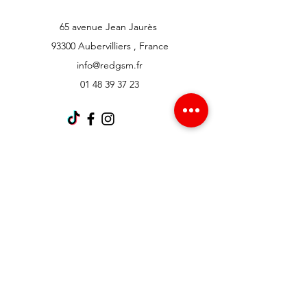
65 avenue Jean Jaurès
93300 Aubervilliers , France
info@redgsm.fr
01 48 39 37 23
Support client
Contactez-nous
Centre d’aide
À propos
Carrières