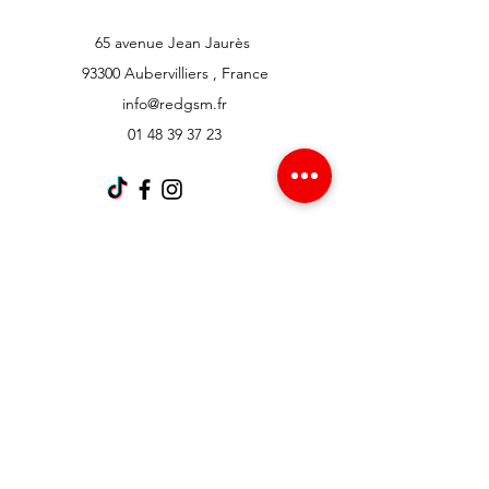
65 avenue Jean Jaurès
93300 Aubervilliers , France
info@redgsm.fr
01 48 39 37 23
Support client
Contactez-nous
Centre d’aide
À propos
Carrières