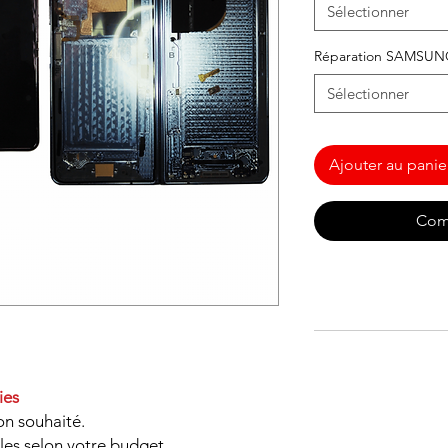
Sélectionner
Réparation SAMSU
Sélectionner
Ajouter au panie
Com
ies
on souhaité.
les selon votre budget.