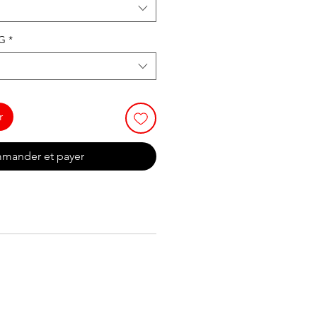
NG
*
r
mander et payer