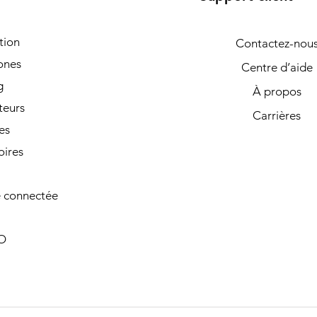
tion
Contactez-nou
ones
Centre d’aide
g
À propos
teurs
Carrières
es
oires
 connectée
O