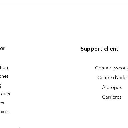
er
Support client
tion
Contactez-nou
ones
Centre d’aide
g
À propos
teurs
Carrières
es
oires