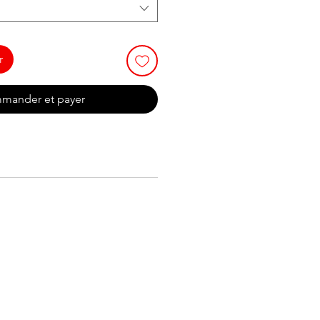
r
mander et payer