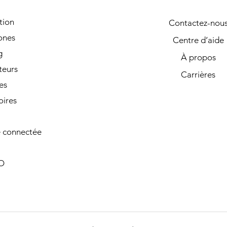
tion
Contactez-nou
ones
Centre d’aide
g
À propos
teurs
Carrières
es
oires
 connectée
O