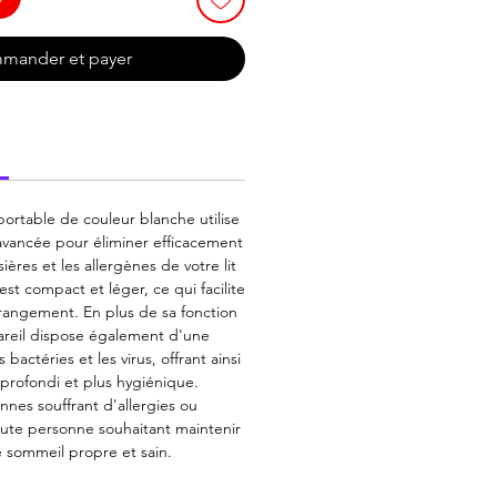
mander et payer
 portable de couleur blanche utilise
vancée pour éliminer efficacement
sières et les allergènes de votre lit
est compact et léger, ce qui facilite
 rangement. En plus de sa fonction
pareil dispose également d'une
 bactéries et les virus, offrant ainsi
profondi et plus hygiénique.
onnes souffrant d'allergies ou
ute personne souhaitant maintenir
 sommeil propre et sain.