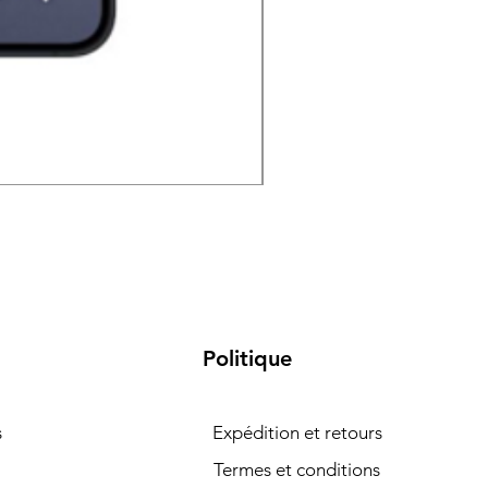
Samsung Galaxy S26 5G 
Politique
s
Expédition et retours
Termes et conditions