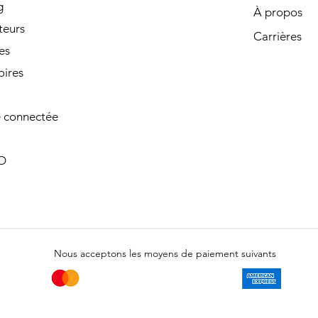
g
À propos
teurs
Carrières
es
oires
 connectée
O
Nous acceptons les moyens de paiement suivants