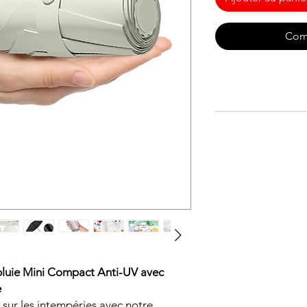
Com
apluie Mini Compact Anti-UV avec
e
sur les intempéries avec notre