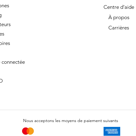
ones
Centre d’aide
g
À propos
teurs
Carrières
es
oires
 connectée
O
Nous acceptons les moyens de paiement suivants