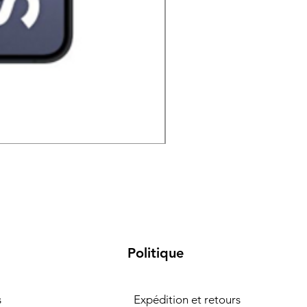
Samsung Galaxy S26 5G 
Politique
s
Expédition et retours