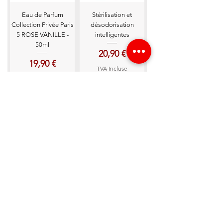
Eau de Parfum
Stérilisation et
Collection Privée Paris
désodorisation
5 ROSE VANILLE -
intelligentes
50ml
Prix
20,90 €
Prix
19,90 €
TVA Incluse
TVA Incluse
Boite Présentoir Code
Eau de Parfum
Privé Paris
Fragrance World
Bavaria The Gemstone
Prix
24,90 €
Lapurd - unisex - 80ml
TVA Incluse
Prix
24,90 €