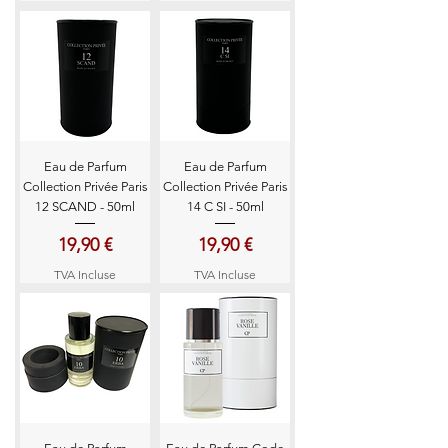
Eau de Parfum
Eau de Parfum
Collection Privée Paris
Collection Privée Paris
12 SCAND - 50ml
14 C SI - 50ml
Prix
Prix
19,90 €
19,90 €
TVA Incluse
TVA Incluse