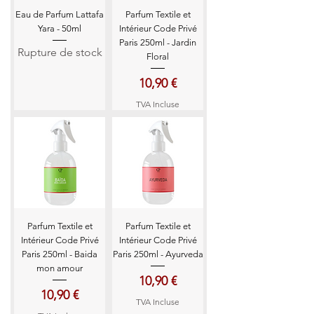
Eau de Parfum Lattafa
Parfum Textile et
Yara - 50ml
Intérieur Code Privé
Paris 250ml - Jardin
Rupture de stock
Floral
Prix
10,90 €
TVA Incluse
Parfum Textile et
Parfum Textile et
Intérieur Code Privé
Intérieur Code Privé
Paris 250ml - Baida
Paris 250ml - Ayurveda
mon amour
Prix
10,90 €
Prix
10,90 €
TVA Incluse