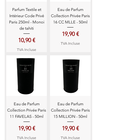
Parfum Textile et
Eau de Parfum
Intérieur Code Privé
Collection Privée Paris
Paris 250ml - Monoi
16 CC MLLE - 50ml
de tahiti
Prix
19,90 €
Prix
10,90 €
TVA Incluse
TVA Incluse
Eau de Parfum
Eau de Parfum
Collection Privée Paris
Collection Privée Paris
11 FAVELAS - 50ml
15 MILLION - 50ml
Prix
Prix
19,90 €
19,90 €
TVA Incluse
TVA Incluse