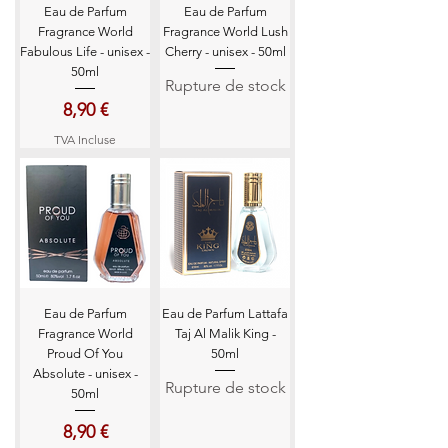
Eau de Parfum
Eau de Parfum
Fragrance World
Fragrance World Lush
Fabulous Life - unisex -
Cherry - unisex - 50ml
50ml
Rupture de stock
Prix
8,90 €
TVA Incluse
Eau de Parfum
Eau de Parfum Lattafa
Fragrance World
Taj Al Malik King -
Proud Of You
50ml
Absolute - unisex -
Rupture de stock
50ml
Prix
8,90 €