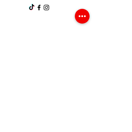
Support client
Contactez-nous
Centre d’aide
À propos
Carrières
Politique
Expédition et retours
Termes et conditions