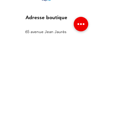
Adresse boutique
65 avenue Jean Jaurès
93300 Aubervilliers , France
info@redgsm.fr
01 48 39 37 23
Support client
Contactez-nous
Centre d’aide