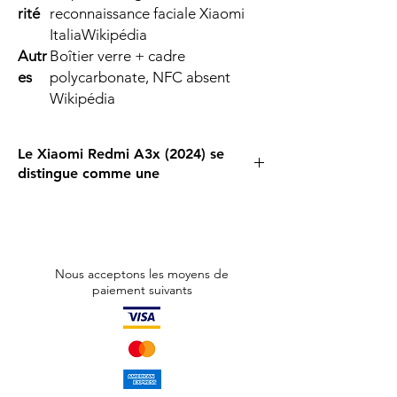
rité
reconnaissance faciale Xiaomi
ItaliaWikipédia
Autr
Boîtier verre + cadre
es
polycarbonate, NFC absent
Wikipédia
Le Xiaomi Redmi A3x (2024) se
distingue comme une
Le
Xiaomi Redmi A3 (2024)
se distingue par
son
grand écran LCD IPS 6,71″ HD+ à 90 Hz
,
idéal pour un usage fluide au quotidien.
Propulsé par le
MediaTek Helio G36
couplé
Nous acceptons les moyens de
jusqu’à
6 Go de RAM
, il assure un
paiement suivants
fonctionnement réactif. Le stockage varie
de 64 à 128 Go, extensible à 1 To via micro-
SD.
Le smartphone mise aussi sur la sécurité
avec un
capteur d’empreinte latéral
et
la
reconnaissance faciale
. Sa
batterie de 5 000