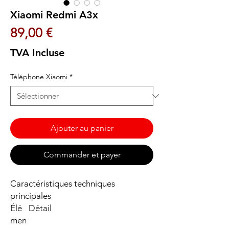
Xiaomi Redmi A3x
Prix
89,00 €
TVA Incluse
Téléphone Xiaomi
*
Ajouter au panier
Commander et payer
Caractéristiques techniques
principales
Élé
Détail
men