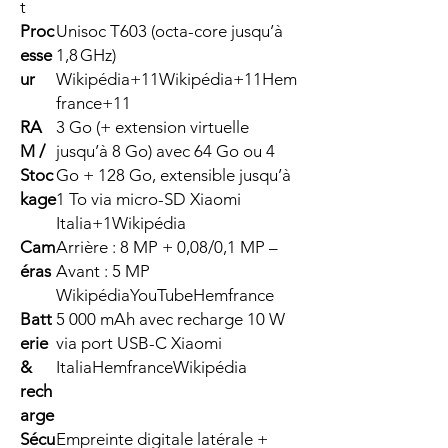
t
Proc
Unisoc T603 (octa-core jusqu’à
esse
1,8 GHz)
ur
Wikipédia+11Wikipédia+11Hem
france+11
RA
3 Go (+ extension virtuelle
M /
jusqu’à 8 Go) avec 64 Go ou 4
Stoc
Go + 128 Go, extensible jusqu’à
kage
1 To via micro-SD Xiaomi
Italia+1Wikipédia
Cam
Arrière : 8 MP + 0,08/0,1 MP –
éras
Avant : 5 MP
WikipédiaYouTubeHemfrance
Batt
5 000 mAh avec recharge 10 W
erie
via port USB-C Xiaomi
&
ItaliaHemfranceWikipédia
rech
arge
Sécu
Empreinte digitale latérale +