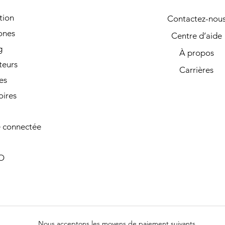
tion
Contactez-nou
ones
Centre d’aide
g
À propos
teurs
Carrières
es
oires
 connectée
O
Nous acceptons les moyens de paiement suivants