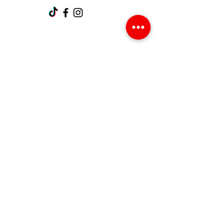
Support client
Contactez-nous
Centre d’aide
À propos
Carrières
Politique
Expédition et retours
Termes et conditions