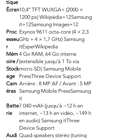
tique
Écran
10,4″ TFT WUXGA+ (2000 ×
1200 px) Wikipédia+12Samsung
it+12Samsung Images+12
Proc
Exynos 9611 octa-core (4 × 2,3
esseu
GHz + 4 × 1,7 GHz) Samsung
r
itEsperWikipedia
Mém
4 Go RAM, 64 Go interne
oire /
(extensible jusqu’à 1 To via
Stock
micro-SD) Samsung Mobile
age
PressThree Device Support
Cam
Arrière : 8 MP AF / Avant : 5 MP
éras
Samsung Mobile PressSamsung
it
Batte
7 040 mAh (jusqu’à ~12 h en
rie
internet, ~13 h en vidéo, ~149 h
en audio) Samsung itThree
Device Support
Audi
Quad-speakers stéréo (tuning