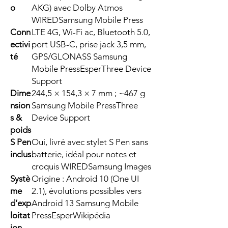
o
AKG) avec Dolby Atmos
WIREDSamsung Mobile Press
Conn
LTE 4G, Wi-Fi ac, Bluetooth 5.0,
ectivi
port USB-C, prise jack 3,5 mm,
té
GPS/GLONASS Samsung
Mobile PressEsperThree Device
Support
Dime
244,5 × 154,3 × 7 mm ; ~467 g
nsion
Samsung Mobile PressThree
s &
Device Support
poids
S Pen
Oui, livré avec stylet S Pen sans
inclus
batterie, idéal pour notes et
croquis WIREDSamsung Images
Systè
Origine : Android 10 (One UI
me
2.1), évolutions possibles vers
d’exp
Android 13 Samsung Mobile
loitat
PressEsperWikipédia
ion