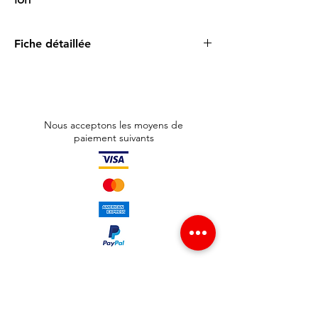
Fiche détaillée
Fiche détaillée
La
Samsung Galaxy Tab S6 Lite 4G
allie
performance, mobilité et créativité. Son
écran large de 10,4″ WUXGA+
permet une
Nous acceptons les moyens de
lecture et une navigation confortables,
paiement suivants
tandis que le
processeur Exynos 9611
et
4
Go de RAM
garantissent une expérience
fluide. L’écriture et le dessin sont facilités
grâce à l’
S Pen inclus
, qui se fixe
magnétiquement à la tablette.
Avec ses
64 Go de stockage
, extensibles
jusqu’à
1 To via micro-SD
, vous disposez
d’un espace idéal pour vos fichiers. La
batterie de 7 040 mAh
offre jusqu’à
12 h de
surf
,
13 h de vidéo
ou
149 h d’écoute audio
Adresse boutique
— de quoi tenir les journées les plus
chargées. L’audio est amélioré par des
haut-