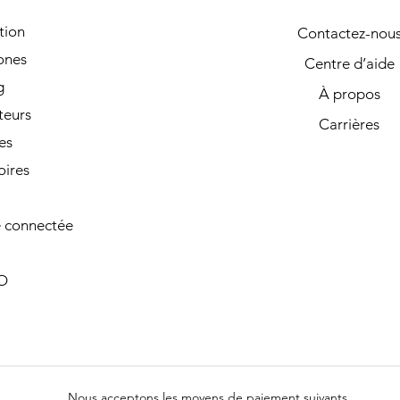
tion
Contactez-nou
ones
Centre d’aide
g
À propos
teurs
Carrières
es
oires
 connectée
O
Nous acceptons les moyens de paiement suivants