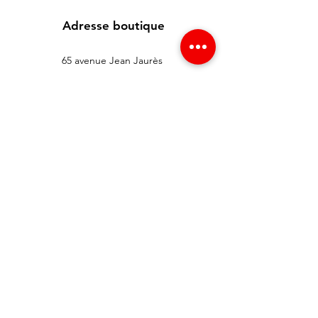
Adresse boutique
65 avenue Jean Jaurès
93300 Aubervilliers , France
info@redgsm.fr
01 48 39 37 23
Support client
Contactez-nous
Centre d’aide
À propos