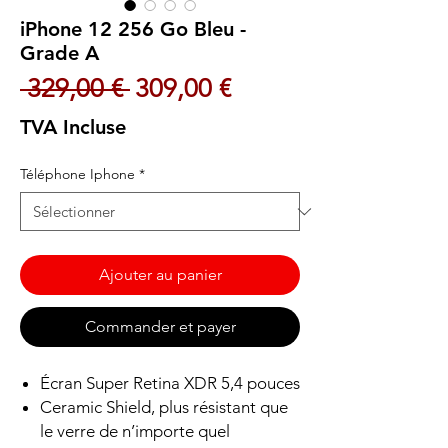
iPhone 12 256 Go Bleu -
Grade A
Prix original
Prix promotionnel
 329,00 € 
309,00 €
TVA Incluse
Téléphone Iphone
*
Ajouter au panier
Commander et payer
Écran Super Retina XDR 5,4 pouces
Ceramic Shield, plus résistant que
le verre de n’importe quel