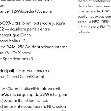
macro et profondeur 
omi
de clichés. Avec une
ance+12Wikipédia+7Xiaomi
charge rapide
33 W
,
oublier les extras c
écran, le NFC, l’IP54
o G99‑Ultra
(6 nm, octa-core jusqu'à
l’IR et la radio FM. 
C2
— équilibre parfait entre
robuste
énergétique Cinco
mi Italia+12.
 de RAM, 256 Go de stockage interne,
squ’à 1 To Xiaomi
 Specifications+3.
incipal)
+ capteurs macro et
un Cinco Días+6Xiaomi
lia+8Xiaomi Italia+8Hemfrance+8.
 mAh
, recharge rapide
33 W
(chargeur
ns) Xiaomi ItaliaHemfrance.
d’empreinte sous l’écran, NFC selon