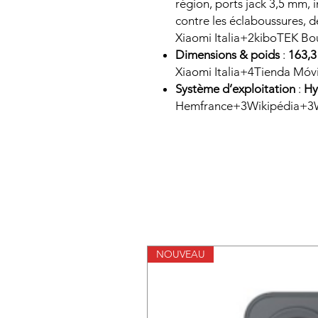
région, ports jack 3,5 mm, 
contre les éclaboussures, d
Xiaomi Italia+2kiboTEK B
Dimensions & poids
:
163,3
Xiaomi Italia+4Tienda Móv
Système d’exploitation
:
Hy
Hemfrance+3Wikipédia+3W
NOUVEAU