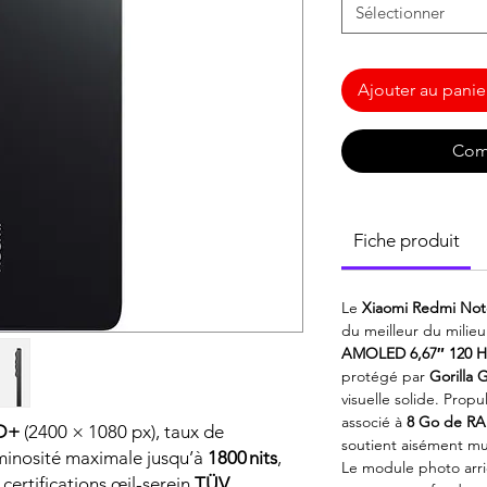
Sélectionner
Ajouter au panie
Com
Fiche produit
Le
Xiaomi Redmi Not
du meilleur du mili
AMOLED 6,67″ 120 H
protégé par
Gorilla G
visuelle solide. Propu
associé à
8 Go de R
HD+
(2400 × 1080 px), taux de
soutient aisément mul
uminosité maximale jusqu’à
1800 nits
,
Le module photo arr
, certifications œil-serein
TÜV