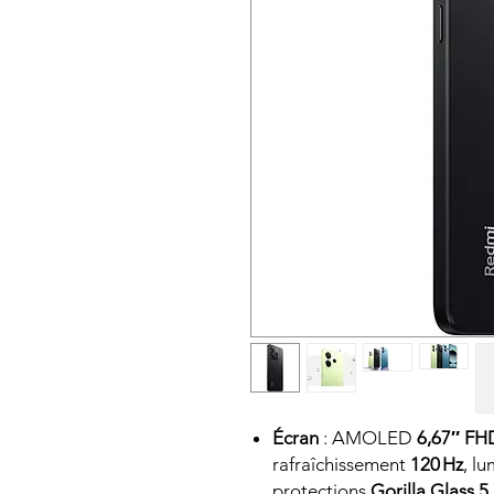
Écran
: AMOLED
6,67″ F
rafraîchissement
120 Hz
, l
protections
Gorilla Glass 5