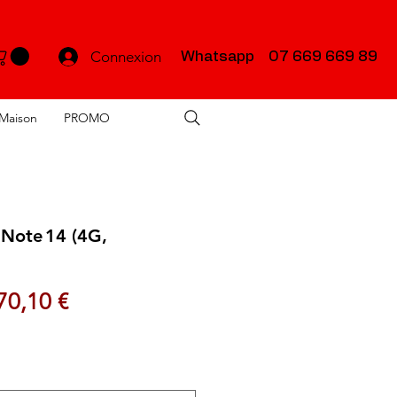
Connexion
Whatsapp 07 669 669 89
Maison
PROMO
Note 14 (4G,
ix original
Prix promotionnel
70,10 €