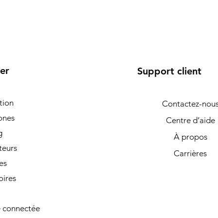
er
Support client
tion
Contactez-nou
ones
Centre d’aide
g
À propos
teurs
Carrières
es
oires
 connectée