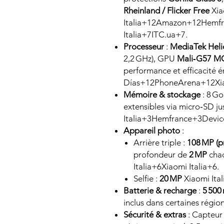
Rheinland / Flicker Free
Xia
Italia+12Amazon+12Hemfr
Italia+7ITC.ua+7.
Processeur
:
MediaTek Heli
2,2 GHz), GPU
Mali‑G57 M
performance et efficacité 
Días+12PhoneArena+12Xiao
Mémoire & stockage
: 8 Go
extensibles via micro‑SD ju
Italia+3Hemfrance+3Device
Appareil photo
:
Arrière triple :
108 MP (pr
profondeur de
2 MP
chac
Italia+6Xiaomi Italia+6.
Selfie :
20 MP
Xiaomi Ita
Batterie & recharge
:
5 500
inclus dans certaines régio
Sécurité & extras
: Capteur 