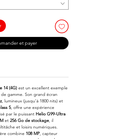
r
mander et payer
e 14 (4G)
est un excellent exemple
eu de gamme. Son grand écran
z
, lumineux (jusqu’à 1800 nits) et
lass 5
, offre une expérience
lsé par le puissant
Helio G99-Ultra
AM
et
256 Go de stockage
, il
titâche et loisirs numériques.
ière combine
108 MP
, capteur