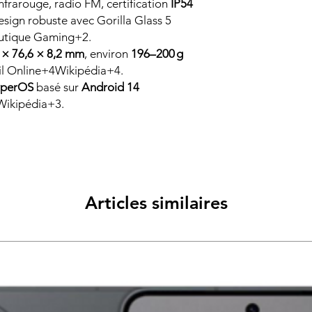
infrarouge, radio FM, certification
IP54
esign robuste avec Gorilla Glass 5
outique Gaming+2.
 × 76,6 × 8,2 mm
, environ
196–200 g
il Online+4Wikipédia+4.
perOS
basé sur
Android 14
ikipédia+3.
Articles similaires