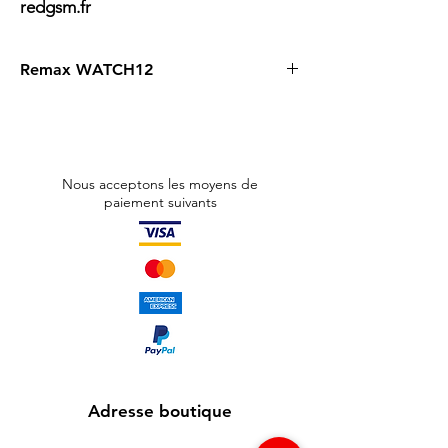
redgsm.fr
Remax WATCH12
Titre : Montre Connectée Étanche Remax
WATCH12 - Écran AMOLED - Jaune
Description :
Découvrez l'innovation au poignet avec la
Nous acceptons les moyens de
Montre Connectée Étanche Remax
paiement suivants
WATCH12. Arborant un écran AMOLED
haute résolution, cette montre élégante en
jaune vibrant offre une lisibilité
exceptionnelle même en plein soleil. Son
design sophistiqué s'allie à une robustesse
sans faille grâce à son étanchéité adaptée à
toutes vos aventures.
Dotée d'une batterie de 470 mAh, la Remax
WATCH12 assure une autonomie
prolongée, vous permettant de rester
Adresse boutique
connecté sans interruption. Suivez vos
activités quotidiennes, surveillez votre santé