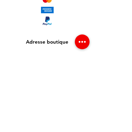
Adresse boutique
65 avenue Jean Jaurès
93300 Aubervilliers , France
info@redgsm.fr
01 48 39 37 23
Support client