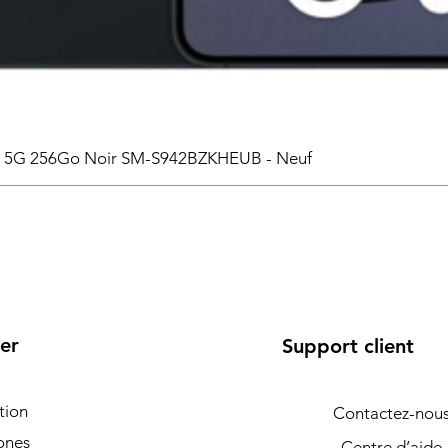
6 5G 256Go Noir SM-S942BZKHEUB - Neuf
er
Support client
tion
Contactez-nou
ones
Centre d’aide