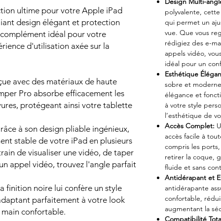
Design Multi-angl
tion ultime pour votre Apple iPad
polyvalente, cett
lliant design élégant et protection
qui permet un aju
vue. Que vous reg
e complément idéal pour votre
rédigiez des e-mai
rience d'utilisation axée sur la
appels vidéo, vous
idéal pour un con
Esthétique Élégan
ue avec des matériaux de haute
sobre et moderne,
umper Pro absorbe efficacement les
élégance et foncti
yures, protégeant ainsi votre tablette
à votre style pers
l’esthétique de vo
Accès Complet:
U
âce à son design pliable ingénieux,
accès facile à tout
nt stable de votre iPad en plusieurs
compris les ports,
rain de visualiser une vidéo, de taper
retirer la coque, g
n appel vidéo, trouvez l'angle parfait
fluide et sans cont
Antidérapant et 
a finition noire lui confère un style
antidérapante ass
confortable, rédui
adaptant parfaitement à votre look
augmentant la séc
n main confortable.
Compatibilité Tota