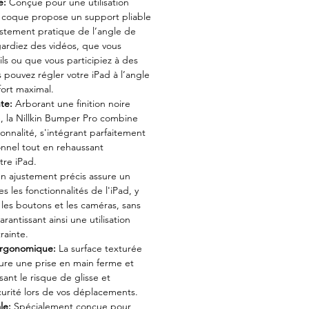
e:
Conçue pour une utilisation
e coque propose un support pliable
stement pratique de l’angle de
ardiez des vidéos, que vous
ls ou que vous participiez à des
 pouvez régler votre iPad à l’angle
fort maximal.
te:
Arborant une finition noire
 la Nillkin Bumper Pro combine
onnalité, s'intégrant parfaitement
onnel tout en rehaussant
tre iPad.
n ajustement précis assure un
es les fonctionnalités de l'iPad, y
 les boutons et les caméras, sans
arantissant ainsi une utilisation
rainte.
Ergonomique:
La surface texturée
ure une prise en main ferme et
sant le risque de glisse et
urité lors de vos déplacements.
le:
Spécialement conçue pour