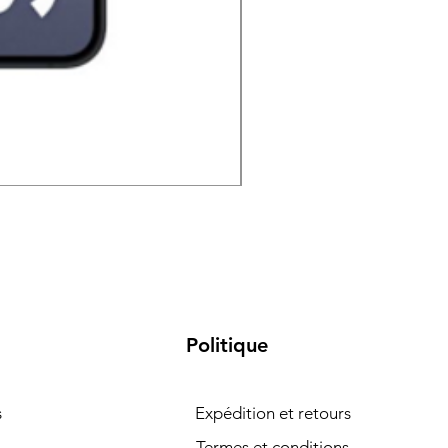
Samsung Galaxy S26 5G 
Politique
s
Expédition et retours
Termes et conditions