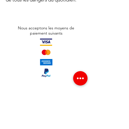
Nous acceptons les moyens de
paiement suivants
Adresse boutique
65 avenue Jean Jaurès
93300 Aubervilliers , France
info@redgsm.fr