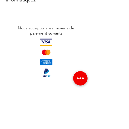
Nous acceptons les moyens de
paiement suivants
Adresse boutique
65 avenue Jean Jaurès
93300 Aubervilliers , France
info@redgsm.fr