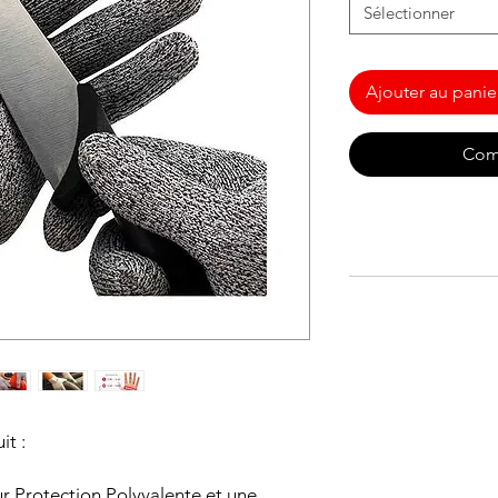
Sélectionner
Ajouter au panie
Com
it :
 Protection Polyvalente et une