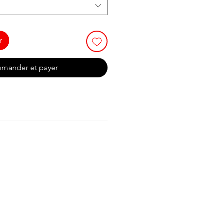
r
mander et payer