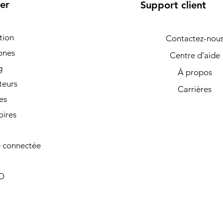
er
Support client
tion
Contactez-nou
ones
Centre d’aide
g
À propos
teurs
Carrières
es
oires
 connectée
O