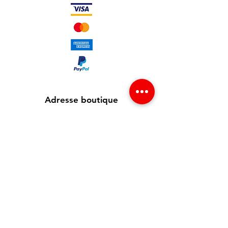
Adresse boutique
65 avenue Jean Jaurès
93300 Aubervilliers , France
info@redgsm.fr
01 48 39 37 23