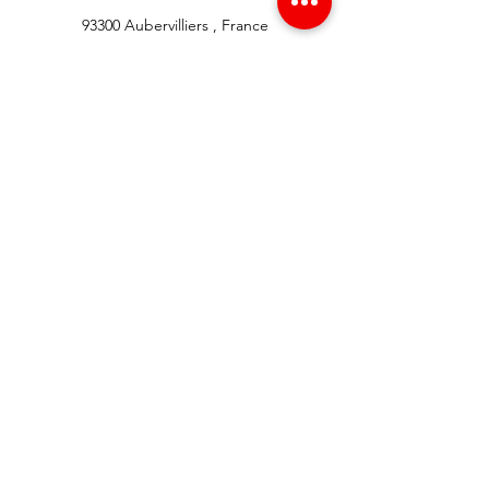
93300 Aubervilliers , France
info@redgsm.fr
01 48 39 37 23
Support client
Contactez-nous
Centre d’aide
À propos
Carrières