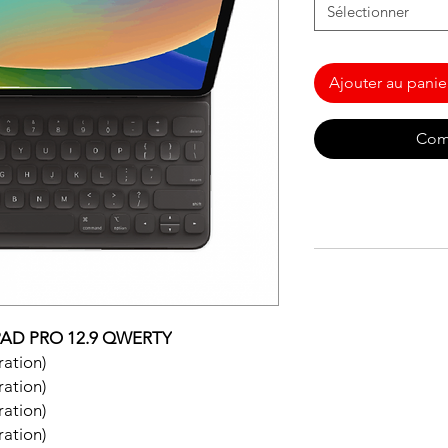
Sélectionner
Ajouter au panie
Com
AD PRO 12.9 QWERTY
ration)
ration)
ration)
ration)