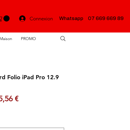
Connexion
Whatsapp 07 669 669 89
Maison
PROMO
d Folio iPad Pro 12.9
ix original
Prix promotionnel
5,56 €