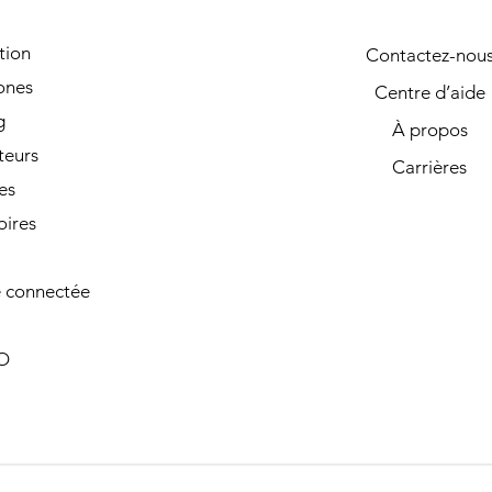
tion
Contactez-nou
ones
Centre d’aide
g
À propos
teurs
Carrières
es
oires
 connectée
O