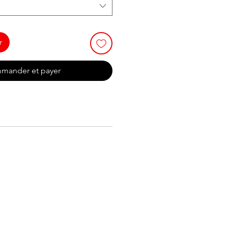
r
mander et payer