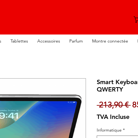
s
Tablettes
Accessoires
Parfum
Montre connectée
Smart Keyboar
QWERTY
Pr
 213,90 € 
8
TVA Incluse
Informatique
*