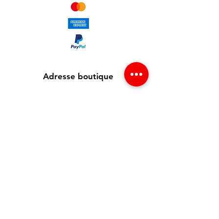
Adresse boutique
65 avenue Jean Jaurès
93300 Aubervilliers , France
info@redgsm.fr
01 48 39 37 23
Support client