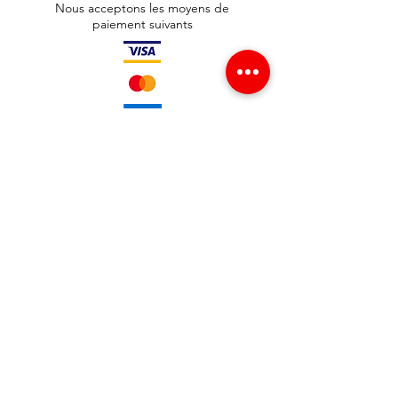
Nous acceptons les moyens de
paiement suivants
Adresse boutique
65 avenue Jean Jaurès
93300 Aubervilliers , France
info@redgsm.fr
01 48 39 37 23