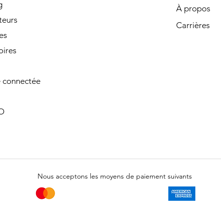
g
À propos
teurs
Carrières
es
oires
 connectée
O
Nous acceptons les moyens de paiement suivants