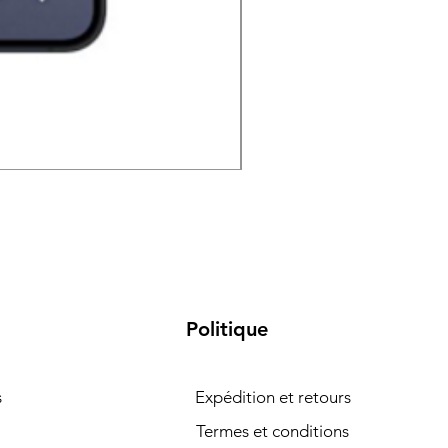
Samsung Galaxy S26 5G 
Politique
s
Expédition et retours
Termes et conditions