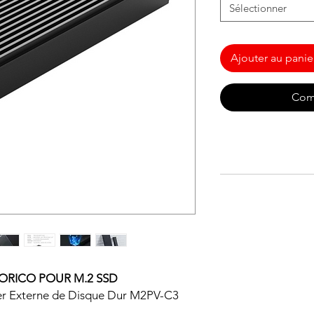
Sélectionner
Ajouter au panie
Com
 ORICO POUR M.2 SSD
tier Externe de Disque Dur M2PV-C3