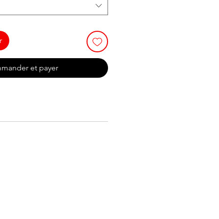
r
mander et payer