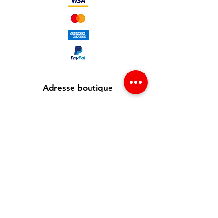
Adresse boutique
65 avenue Jean Jaurès
93300 Aubervilliers , France
info@redgsm.fr
01 48 39 37 23