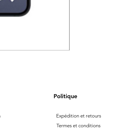
Samsung Galaxy S26 5G 
Politique
s
Expédition et retours
Termes et conditions