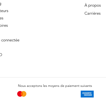
g
À propos
teurs
Carrières
es
oires
 connectée
O
Nous acceptons les moyens de paiement suivants