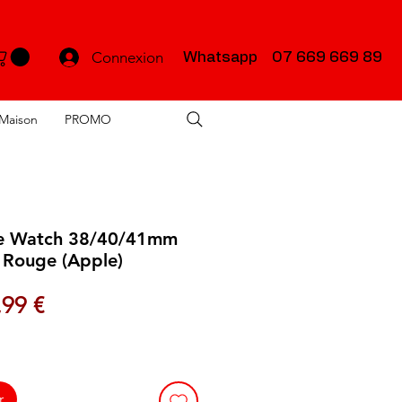
Connexion
Whatsapp 07 669 669 89
Maison
PROMO
le Watch 38/40/41mm
Rouge (Apple)
x original
Prix promotionnel
,99 €
r