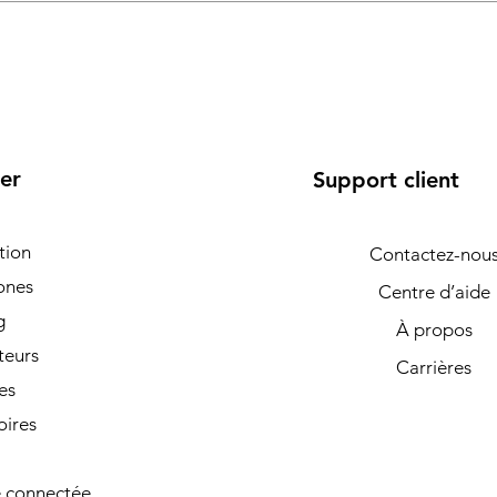
er
Support client
tion
Contactez-nou
ones
Centre d’aide
g
À propos
teurs
Carrières
es
oires
 connectée