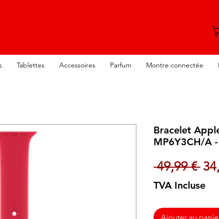
s
Tablettes
Accessoires
Parfum
Montre connectée
Bracelet App
MP6Y3CH/A - 
Pri
 49,99 € 
34
TVA Incluse
Ajouter au panie