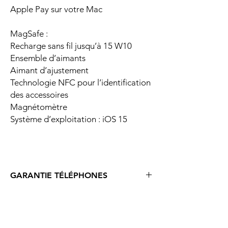
Apple Pay sur votre Mac
MagSafe :
Recharge sans fil jusqu’à 15 W10
Ensemble d’aimants
Aimant d’ajustement
Technologie NFC pour l’identification
des accessoires
Magnétomètre
Système d’exploitation : iOS 15
GARANTIE TÉLÉPHONES
Téléphones d’occasion et reconditionnés :
Les téléphones bénéficient d’une garantie
de 6 mois contre les défauts et vices cachés.