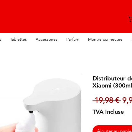
s
Tablettes
Accessoires
Parfum
Montre connectée
Distributeur 
Xiaomi (300ml 
Pri
 19,98 € 
9,
TVA Incluse
Ajouter au panie