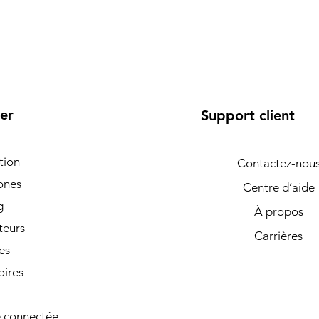
er
Support client
tion
Contactez-nou
ones
Centre d’aide
g
À propos
teurs
Carrières
es
oires
 connectée