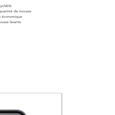
cyclable
quantité de mousse
et économique
ousse lavante
NOUVEAU