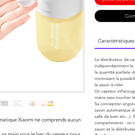
Com
Caractéristiques
Le distributeur de s
indépendamment le m
la quantité parfaite 
minimisant la possibi
le savon à côté.
Un capteur infraroug
mains sans toucher le
Sa conception ergon
savon automatique de
salle de bain etc...)
omatique Xiaomi ne comprends aucun
compartiments : un ré
savon et la distribu
r sa main sous le bec du verseur pour