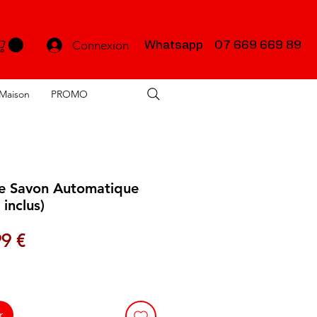
Connexion
Whatsapp 07 669 669 89
Maison
PROMO
de Savon Automatique
inclus)
x original
Prix promotionnel
99 €
r