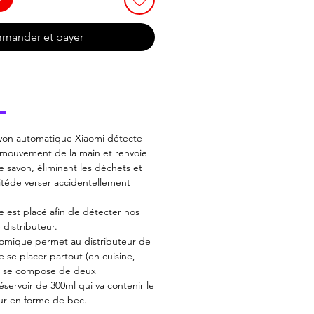
mander et payer
avon automatique Xiaomi détecte
ouvement de la main et renvoie
de savon, éliminant les déchets et
litéde verser accidentellement
e est placé afin de détecter nos
 distributeur.
omique permet au distributeur de
 se placer partout (en cuisine,
. Il se compose de deux
servoir de 300ml qui va contenir le
teur en forme de bec.